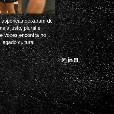
iaspóricas deixaram de
is justo, plural e
de vozes encontra no
legado cultural.