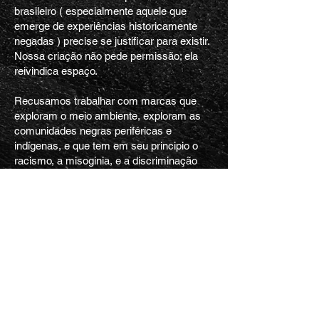
brasileiro ( especialmente aquele que
emerge de experiências historicamente
negadas ) precise se justificar para existir.
Nossa criação não pede permissão; ela
reivindica espaço.
Recusamos trabalhar com marcas que
exploram o meio ambiente, exploram as
comunidades negras periféricas e
indígenas, e que tem em seu principio o
racismo, a misoginia, e a discriminação
racial, de gênero ou credo.
Essas recusas nos permitem existir com
coerência, permanência e
responsabilidade no imaginário nacional
desde 2013.
© 2026 por Frame7 Cinema.